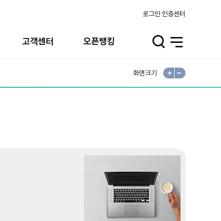
로그인
인증센터
고객센터
오픈뱅킹
검
전
색
체
열
메
기
뉴
열
기
화면크기
확
축
대
소