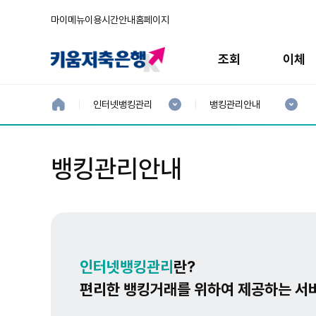
마이메뉴
이용시간안내
홈페이지
주
메
조회
이체
뉴
현
현
재
재
홈
인터넷뱅킹관리
뱅킹관리안내
으
1
2
로
분
분
류
류
:
:
뱅킹관리안내
인터넷뱅킹관리
란?
편리한 뱅킹거래를 위하여 제공하는 서