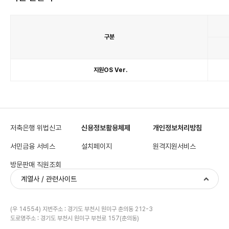
구분
지
원
지원OS Ver.
단
말
기
표
이
며
구
분,
휴
대
폰
저축은행 위법신고
신용정보활용체제
개인정보처리방침
정
보
항
목
서민금융 서비스
설치페이지
원격지원서비스
이
있
습
니
방문판매 직원조회
다.
계열사 / 관련사이트
(우 14554) 지번주소 : 경기도 부천시 원미구 춘의동 212-3
도로명주소 : 경기도 부천시 원미구 부천로 157(춘의동)