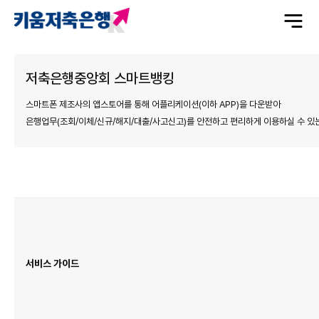
전
체
메
뉴
열
기
저축은행중앙회 스마트뱅킹
스마트폰 제조사의 앱스토어를 통해 어플리케이션(이하 APP)을 다운받아
은행업무(조회/이체/신규/해지/대출/사고신고)를 안전하고 편리하게 이용하실 수 있
서
비
스
소
개
표
이
며
서
서비스 가이드
비
스
가
이
드,
주
요
서