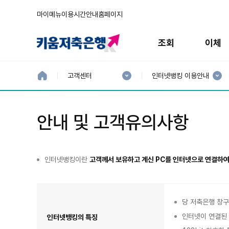
마이메뉴
이용시간안내
홈페이지
주
메
조회
이체
뉴
현
현
재
재
홈
고객센터
인터넷뱅킹 이용안내
으
1
2
로
분
분
류
류
:
:
안내 및 고객유의사항
인터넷뱅킹이란
고객께서 보유하고 계신 PC를 인터넷으로 연결하여
인
터
넷
뱅
당 저축은행 창구
킹
안
인터넷이 연결된 
내
인터넷뱅킹의 특징
표
이