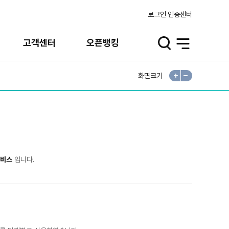
로그인
인증센터
고객센터
오픈뱅킹
검
전
색
체
열
메
기
뉴
열
기
화면크기
확
축
대
소
서비스
입니다.