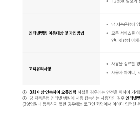
128bit 암호
며
인
터
넷
뱅
킹
의
특
당 저축은행에 입
징,
인
인터넷뱅킹 이용대상 및 가입방법
모든 서비스를 이
터
넷
뱅
인터넷뱅킹 이체서
킹
이
용
대
상
및
가
사용을 종료할 
입
방
고객유의사항
법,
사용자 아이디, 
고
객
유
의
사
항
3회 이상 연속하여 오류입력
하셨을 경우에는 안전을 위하여 거래
항
목
당 저축은행 인터넷 뱅킹에 처음 접속하는 사용자인 경우
인터넷뱅
이
있
(3영업일내 등록하지 못한 경우에는 로그인 화면에서 아이디 입력란 
습
니
다.