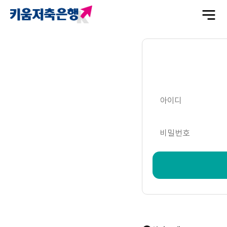
전
체
메
뉴
열
기
아이디
비밀번호