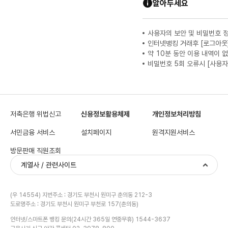
알아두세요
사용자의 보안 및 비밀번호 
인터넷뱅킹 거래후 [로그아웃
약 10분 동안 이용 내역이 
비밀번호 5회 오류시 [사용자
저축은행 위법신고
신용정보활용체제
개인정보처리방침
서민금융 서비스
설치페이지
원격지원서비스
방문판매 직원조회
계열사 / 관련사이트
(우 14554) 지번주소 : 경기도 부천시 원미구 춘의동 212-3
도로명주소 : 경기도 부천시 원미구 부천로 157(춘의동)
인터넷/스마트폰 뱅킹 문의(24시간 365일 연중무휴) 1544-3637