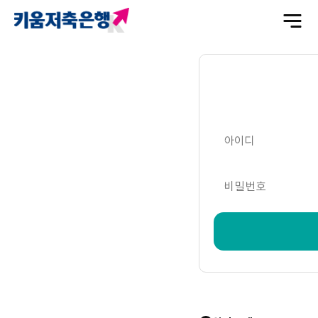
전
체
메
뉴
열
기
아이디
비밀번호