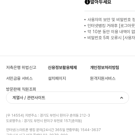
알아두세요
사용자의 보안 및 비밀번호 
인터넷뱅킹 거래후 [로그아웃
약 10분 동안 이용 내역이 
비밀번호 5회 오류시 [사용자
저축은행 위법신고
신용정보활용체제
개인정보처리방침
서민금융 서비스
설치페이지
원격지원서비스
방문판매 직원조회
계열사 / 관련사이트
(우 14554) 지번주소 : 경기도 부천시 원미구 춘의동 212-3
도로명주소 : 경기도 부천시 원미구 부천로 157(춘의동)
인터넷/스마트폰 뱅킹 문의(24시간 365일 연중무휴) 1544-3637